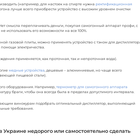
изводить (например, для настоек на спирте нужна
ректификационная
могона лучше всего приобрести устройство с высоким уровнем очистки
ет смысла переплачивать деньги, покупая самогонный аппарат профи, с
не использовать его возможности на все 100%.
ной газовой плиты, можно применять устройство с тэном для дистиллятор
 помощи электричества.
аждения применяется, как проточная, так и непроточная вода).
рогие
медные устройства
, дешевые – алюминиевые, но чаще всего
веющей пищевой стали).
ого оборудования. Например,
термометр для самогонного аппарата
атуру браги, чтобы она всегда была в пределах допустимого интервала.
ающим винокурам подобрать оптимальный дистиллятор, выполняющий
льные требования.
в Украине недорого или самостоятельно сделать