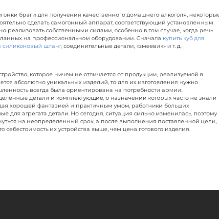
онки браги для получения качественного домашнего алкоголя, некоторы
оятельно сделать самогонный аппарат, соответствующий установленным
о реализовать собственными силами, особенно в том случае, когда речь
деланных на профессиональном оборудовании. Сначала
купить куб для
и силиконовый шланг
, соединительные детали, «змеевик» и т. д.
стройство, которое ничем не отличается от продукции, реализуемой в
ется абсолютно уникальных изделий, то для их изготовления нужно
шленность всегда была ориентирована на потребности армии.
еленные детали и комплектующие, о назначении которых часто не знали
дая хорошей фантазией и практичным умом, работники больших
 для агрегата детали. Но сегодня, ситуация сильно изменилась, поэтому
нуться на неопределенный срок, а после выполнения поставленной цели,
о себестоимость их устройства выше, чем цена готового изделия.