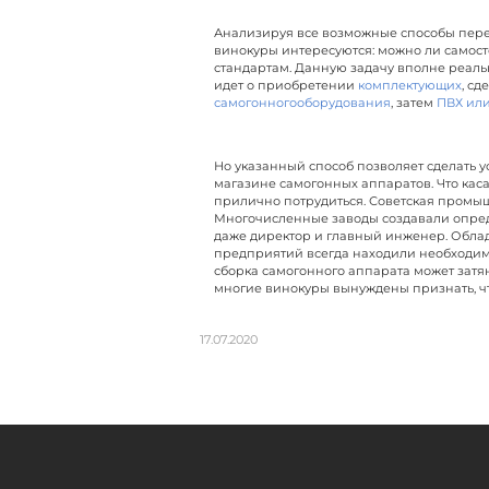
Анализируя все возможные способы перег
винокуры интересуются: можно ли самост
стандартам. Данную задачу вполне реальн
идет о приобретении
комплектующих
, с
самогонногооборудования
, затем
ПВХ ил
Но указанный способ позволяет сделать у
магазине самогонных аппаратов. Что каса
прилично потрудиться. Советская промы
Многочисленные заводы создавали опред
даже директор и главный инженер. Обла
предприятий всегда находили необходимые
сборка самогонного аппарата может затя
многие винокуры вынуждены признать, чт
17.07.2020