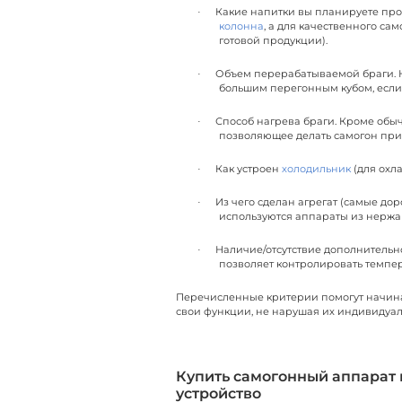
Какие напитки вы планируете про
·
колонна
, а для качественного са
готовой продукции).
Объем перерабатываемой браги. Н
·
большим перегонным кубом, если 
Способ нагрева браги. Кроме обыч
·
позволяющее делать самогон при
Как устроен
холодильник
(для охл
·
Из чего сделан агрегат (самые до
·
используются аппараты из нержа
Наличие/отсутствие дополнительн
·
позволяет контролировать темпер
Перечисленные критерии помогут начин
свои функции, не нарушая их индивидуа
Купить самогонный аппарат 
устройство