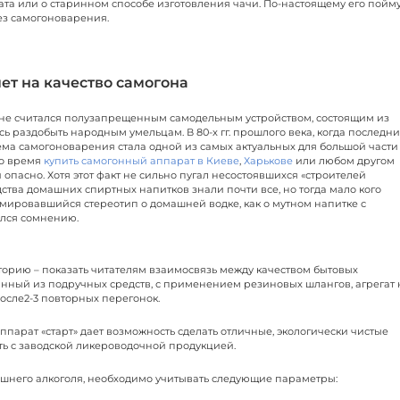
ата или о старинном способе изготовления чачи. По-настоящему его пойм
без самогоноварения.
ет на качество самогона
не считался полузапрещенным самодельным устройством, состоящим из
ь раздобыть народным умельцам. В 80-х гг. прошлого века, когда последн
тема самогоноварения стала одной из самых актуальных для большой части
то время
купить самогонный аппарат в Киеве
,
Харькове
или любом другом
 опасно. Хотя этот факт не сильно пугал несостоявшихся «строителей
тва домашних спиртных напитков знали почти все, но тогда мало кого
рмировавшийся стереотип о домашней водке, как о мутном напитке с
ался сомнению.
торию – показать читателям взаимосвязь между качеством бытовых
анный из подручных средств, с применением резиновых шлангов, агрегат 
осле2-3 повторных перегонок.
парат «старт» дает возможность сделать отличные, экологически чистые
ь с заводской ликероводочной продукцией.
шнего алкоголя, необходимо учитывать следующие параметры: