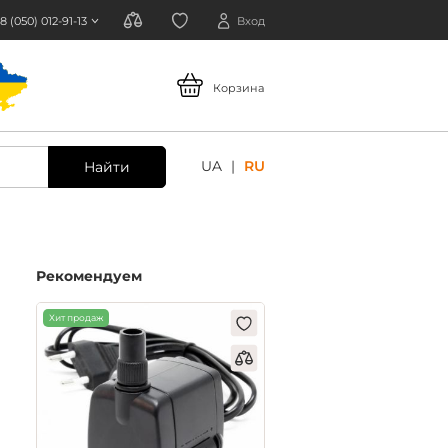
8 (050) 012-91-13
Вход
Корзина
UA
RU
Найти
Рекомендуем
Хит продаж