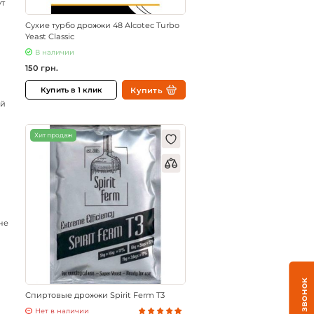
ут
Сухие турбо дрожжи 48 Alcotec Turbo
Yeast Classic
В наличии
150 грн.
Купить
Купить в 1 клик
ий
Хит продаж
не
Спиртовые дрожжи Spirit Ferm T3
Нет в наличии