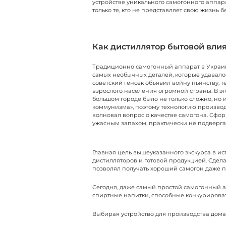
устройстве уникального самогонного аппар
только те, кто не представляет свою жизнь 
Как дистиллятор бытовой влия
Традиционно самогонный аппарат в Украи
самых необычных деталей, которые удавалос
советский генсек объявил войну пьянству, 
взрослого населения огромной страны. В э
большом городе было не только сложно, но и
коммунизма», поэтому технологию производс
волновал вопрос о качестве самогона. Сфо
ужасным запахом, практически не подверг
Главная цель вышеуказанного экскурса в ис
дистилляторов и готовой продукцией. Сдел
позволял получать хороший самогон даже п
Сегодня, даже самый простой самогонный ап
спиртные напитки, способные конкурироват
Выбирая устройство для производства дома