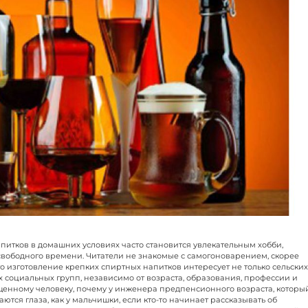
питков в домашних условиях часто становится увлекательным хобби,
свободного времени. Читатели не знакомые с самогоноварением, скорее
 что изготовление крепких спиртных напитков интересует не только сельских
 социальных групп, независимо от возраста, образования, профессии и
щенному человеку, почему у инженера предпенсионного возраста, которы
аются глаза, как у мальчишки, если кто-то начинает рассказывать об