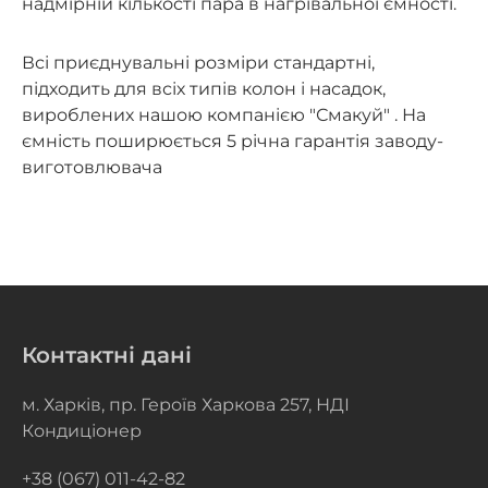
надмірній кількості пара в нагрівальної ємності.
Всі приєднувальні розміри стандартні,
підходить для всіх типів колон і насадок,
вироблених нашою компанією "Смакуй" . На
ємність поширюється 5 річна гарантія заводу-
виготовлювача
Контактні дані
м. Харків, пр. Героїв Харкова 257, НДІ
Кондиціонер
+38 (067) 011-42-82