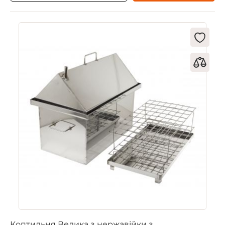
Коптильня Велика з нержавійки з