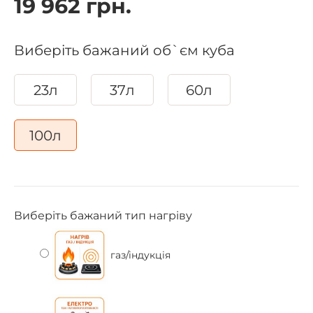
19 962 грн.
Виберіть бажаний об`єм куба
23л
37л
60л
100л
Виберіть бажаний тип нагріву
газ/індукція