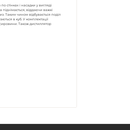
по стінках і насадки у вигляді
ра піднімається, віддаючи важкі
из. Таким чином відбувається поділ
ються в куб. У комплектації
 сировини. Також дистиллятор