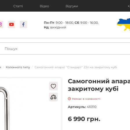
Статті
Відео
Відгуки
+
Пн-Пт
: 9:00 - 18:00,
Сб
: 9:00 - 16:00,
Нд
: вихідний
и
Колонного типу
Самогонний апарат "Стандарт" 23л на закритому кубі
Самогонний апарат
закритому кубі
Немає в наявності
Артикуль:
410110
6 990 грн.