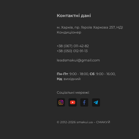
Контактні дані
м. Харків, пр. Героїв Харкова 257, НДІ
Кондиціонер
+38 (067) 011-42-82
+38 (050) 012-91-13
leadsmakui@gmail.com
Пн-Пт
: 9:00 - 18:00,
Сб
: 9:00 - 16:00,
Нд
: вихідний
Соціальні мережі:
© 2012-2026 smakui.ua – СМАКУЙ