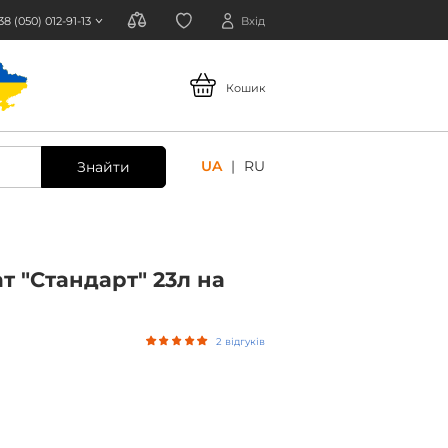
38 (050) 012-91-13
Вхід
Кошик
UA
RU
Знайти
 "Стандарт" 23л на
2 відгуків