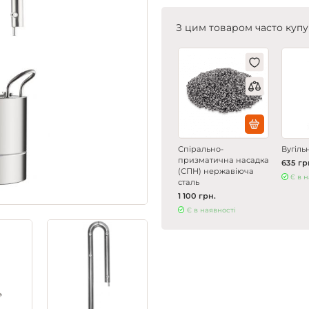
З цим товаром часто купу
Спірально-
Вугіль
призматична насадка
635 гр
(СПН) нержавіюча
Є в 
сталь
1 100 грн.
Є в наявності