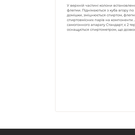
У верхній частині колони встановлено 
флегми. Піднімаються з куба вгору по 
домішки, зміцнюється спиртом, флегма
спиртовмісних парів на компоненти. 
самогонного апарату Стандарт; є 2 
оснащується спиртометром, що дозвол