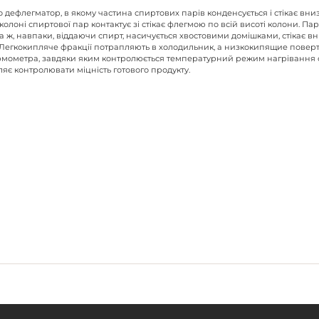
дефлегматор, в якому частина спиртових парів конденсується і стікає вниз 
колоні спиртової пар контактує зі стікає флегмою по всій висоті колони. Па
 ж, навпаки, віддаючи спирт, насичується хвостовими домішками, стікає вн
Легкокипляче фракції потрапляють в холодильник, а низкокипящие поверта
термометра, завдяки яким контролюється температурний режим нагрівання
яє контролювати міцність готового продукту.