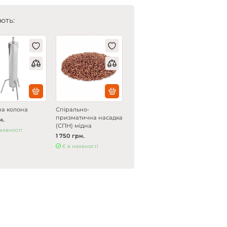
ють:
на колона
Спірально-
призматична насадка
н.
(СПН) мідна
наявності
1 750 грн.
Є в наявності