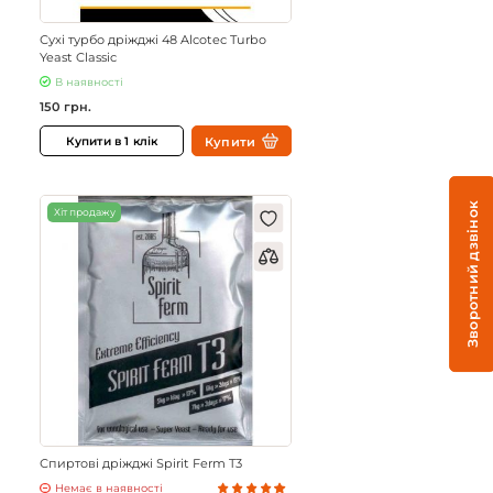
Сухі турбо дріжджі 48 Alcotec Turbo
Yeast Classic
В наявності
150 грн.
Купити
Купити в 1 клік
Зворотний дзвінок
Хіт продажу
Спиртові дріжджі Spirit Ferm T3
Немає в наявності