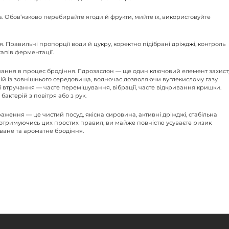
а. Обов’язково перебирайте ягоди й фрукти, мийте їх, використовуйте
. Правильні пропорції води й цукру, коректно підібрані дріжджі, контроль
пів ферментації.
учання в процес бродіння. Гідрозаслон — ще один ключовий елемент захист
рій із зовнішнього середовища, водночас дозволяючи вуглекислому газу
 втручання — часте перемішування, вібрації, часте відкривання кришки.
актерій з повітря або з рук.
аження — це чистий посуд, якісна сировина, активні дріжджі, стабільна
отримуючись цих простих правил, ви майже повністю усуваєте ризик
ване та ароматне бродіння.