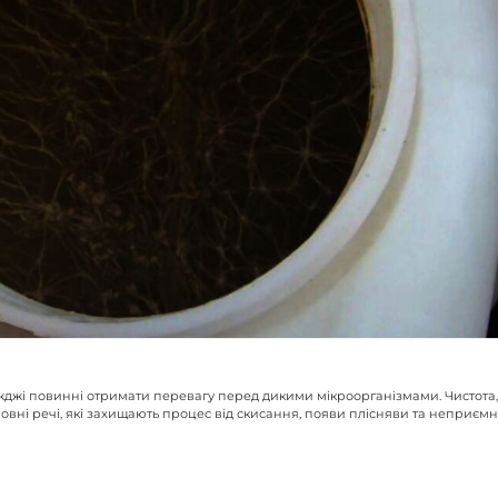
іжджі повинні отримати перевагу перед дикими мікроорганізмами. Чистота,
овні речі, які захищають процес від скисання, появи плісняви та неприєм