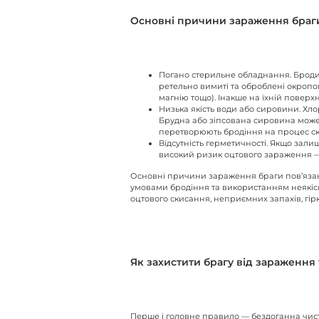
Основні причини зараження браг
Погано стерильне обладнання. Бродиль
ретельно вимиті та оброблені окропо
магнію тощо). Інакше на їхній поверх
Низька якість води або сировини. Хл
Брудна або зіпсована сировина може з
перетворюють бродіння на процес с
Відсутність герметичності. Якщо зал
високий ризик оцтового зараження —
Основні причини зараження браги пов’язан
умовами бродіння та використанням неякісн
оцтового скисання, неприємних запахів, гірк
Як захистити брагу від зараження 
Перше і головне правило — бездоганна чисто