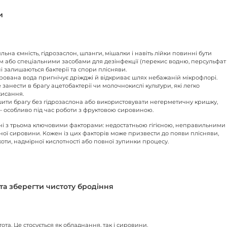
и
на ємність, гідрозаслон, шланги, мішалки і навіть лійки повинні бути
м або спеціальними засобами для дезінфекції (перекис водню, персульфат
ні залишаються бактерії та спори плісняви.
орована вода пригнічує дріжджі й відкриває шлях небажаній мікрофлорі.
анести в брагу ацетобактерії чи молочнокислі культури, які легко
кисання.
ишити брагу без гідрозаслона або використовувати негерметичну кришку,
 особливо під час роботи з фруктовою сировиною.
і з трьома ключовими факторами: недостатньою гігієною, неправильними
ої сировини. Кожен із цих факторів може призвести до появи плісняви,
оти, надмірної кислотності або повної зупинки процесу.
та зберегти чистоту бродіння
та. Це стосується як обладнання, так і сировини.