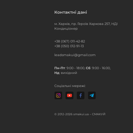
Контактні дані
м. Харків, пр. Героїв Харкова 257, НДІ
Кондиціонер
+38 (067) 011-42-82
+38 (050) 012-91-13
leadsmakui@gmail.com
Пн-Пт
: 9:00 - 18:00,
Сб
: 9:00 - 16:00,
Нд
: вихідний
Соціальні мережі:
© 2012-2026 smakui.ua – СМАКУЙ