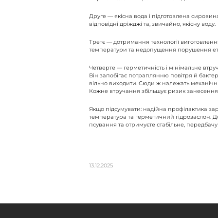
Друге — якісна вода і підготовлена сировин
відповідні дріжджі та, звичайно, якісну воду.
Третє — дотримання технології виготовлення
температури та недопущення порушення ета
Четверте — герметичність і мінімальне втр
Він запобігає потраплянню повітря й бакте
вільно виходити. Сюди ж належать механічні
Кожне втручання збільшує ризик занесення б
Якщо підсумувати: надійна профілактика зар
температура та герметичний гідрозаслон. Д
псування та отримуєте стабільне, передбачу
13.12.2025