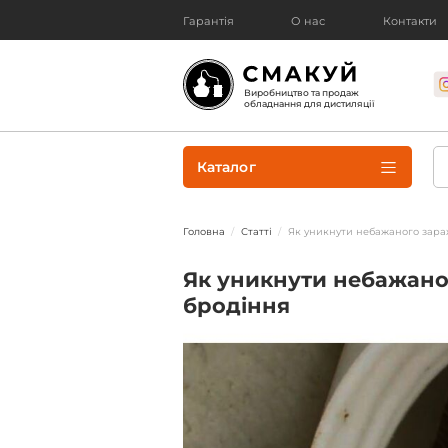
Гарантія
О нас
Контакти
Виробництво та продаж
обладнання для дистиляції
Каталог
Головна
Статті
Як уникнути небажаного зара
Як уникнути небажано
бродіння