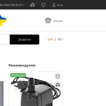
38 (050) 012-91-13
Вхід
Кошик
UA
RU
Знайти
Рекомендуємо
Хіт продажу