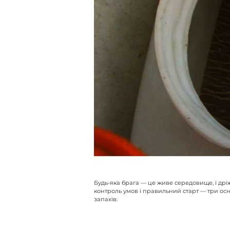
Будь-яка брага — це живе середовище, і др
контроль умов і правильний старт — три осн
запахів.