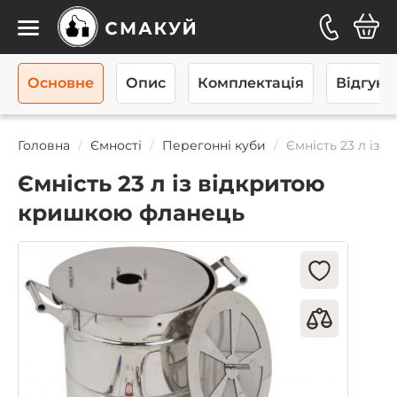
Каталог
Основне
Опис
Комплектація
Відгуків
Головна
Ємності
Перегонні куби
Ємність 23 л із
Ємність 23 л із відкритою
кришкою фланець