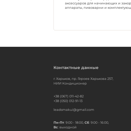
аксессуаров для начинающих и зако
аппараты, пивоварни и комплектующ
Контактные данные
г. Харьков, пр. Героев Харькова 257,
НИИ Кондиционер
+38 (067) 011-42-82
+38 (050) 012-91-13
leadsmakui@gmail.com
Пн-Пт
: 9:00 - 18:00,
Сб
: 9:00 - 16:00,
Вс
: выходной