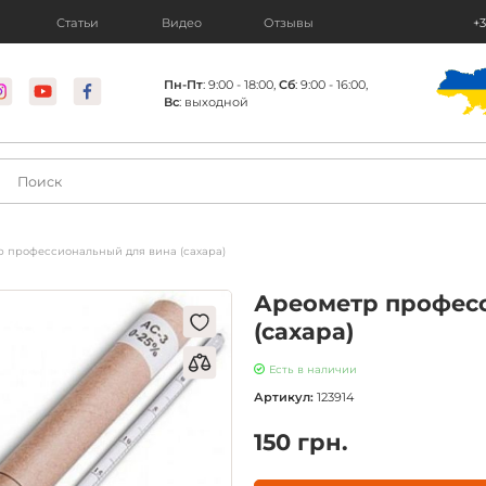
Статьи
Видео
Отзывы
+3
Пн-Пт
: 9:00 - 18:00,
Сб
: 9:00 - 16:00,
Вс
: выходной
 профессиональный для вина (сахара)
Ареометр профес
(сахара)
Есть в наличии
Артикул:
123914
150 грн.