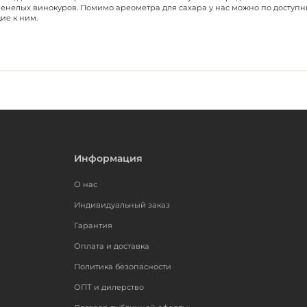
ренелых винокуров. Помимо
ареометра для сахара
у нас можно по доступ
ие к ним.
Информация
О нас
Индивидуальный заказ
Гарантия
Оплата и доставка
Политика безопасности
ОПТ и дилерство