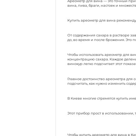
Ареометр для вина
— это точный при
вина, пива, браги, настоек и множест
Купить ареометр для вина
рекомендуе
От содержания сахара в растворе зав
до, во время и после брожения. Это 
Чтобы использовать
ареометр для ви
концентрацию сахара. Каждое делен
винокур легко подсчитает этот показ
Главное достоинство
ареометра для 
подсчитать, как нужно изменить сод
В
Киеве
многие стремятся
купить
име
Этот прибор прост в использовании, 
Чтобы
купить ареометр для вина в К