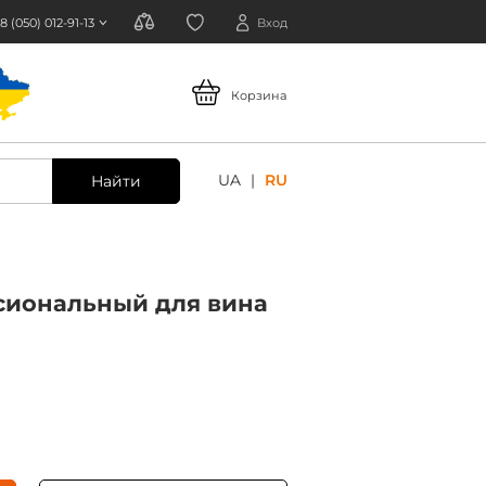
8 (050) 012-91-13
Вход
Корзина
UA
RU
Найти
сиональный для вина