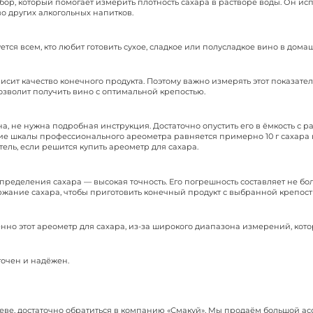
бор, который помогает измерить плотность сахара в растворе воды. Он ис
во других алкогольных напитков.
тся всем, кто любит готовить сухое, сладкое или полусладкое вино в дома
исит качество конечного продукта. Поэтому важно измерять этот показател
позволит получить вино с оптимальной крепостью.
на
, не нужна подробная
инструкция
. Достаточно опустить его в ёмкость с 
ие шкалы профессионального ареометра равняется примерно 10 г сахара
атель, если решится
купить ареометр для сахара
.
определения сахара
— высокая точность. Его погрешность составляет не боле
ержание сахара, чтобы приготовить конечный продукт с выбранной крепос
нно этот
ареометр для сахара
, из-за широкого диапазона измерений, котор
точен и надёжен.
иеве
, достаточно обратиться в компанию «Смакуй». Мы продаём большой а