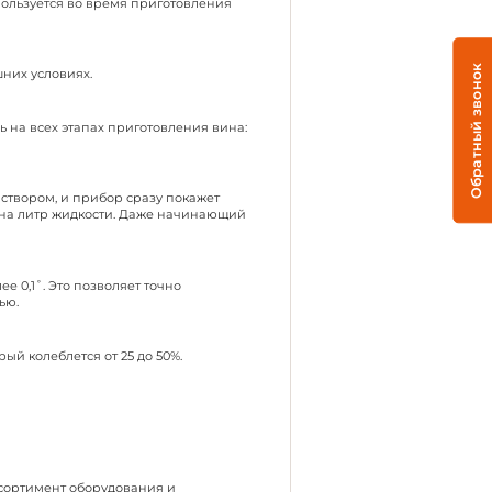
пользуется во время приготовления
Обратный звонок
шних условиях.
ь на всех этапах приготовления вина:
раствором, и прибор сразу покажет
 на литр жидкости. Даже начинающий
е 0,1˚. Это позволяет точно
тью.
ый колеблется от 25 до 50%.
ссортимент оборудования и