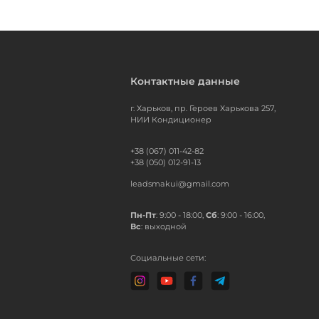
Контактные данные
г. Харьков, пр. Героев Харькова 257,
НИИ Кондиционер
+38 (067) 011-42-82
+38 (050) 012-91-13
leadsmakui@gmail.com
Пн-Пт
: 9:00 - 18:00,
Сб
: 9:00 - 16:00,
Вс
: выходной
Социальные сети: