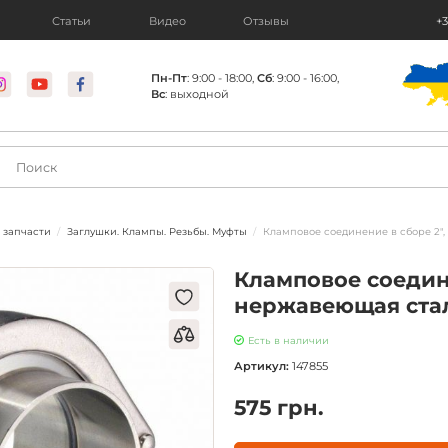
Статьи
Видео
Отзывы
+3
Пн-Пт
: 9:00 - 18:00,
Сб
: 9:00 - 16:00,
Вс
: выходной
 запчасти
Заглушки. Клампы. Резьбы. Муфты
Кламповое соединение в сборе 2",
Кламповое соедине
нержавеющая стал
Есть в наличии
Артикул:
147855
575 грн.