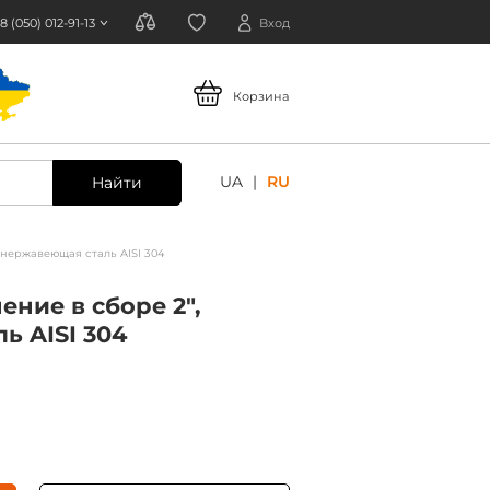
8 (050) 012-91-13
Вход
Корзина
UA
RU
Найти
 нержавеющая сталь AISI 304
ние в сборе 2",
ь AISI 304