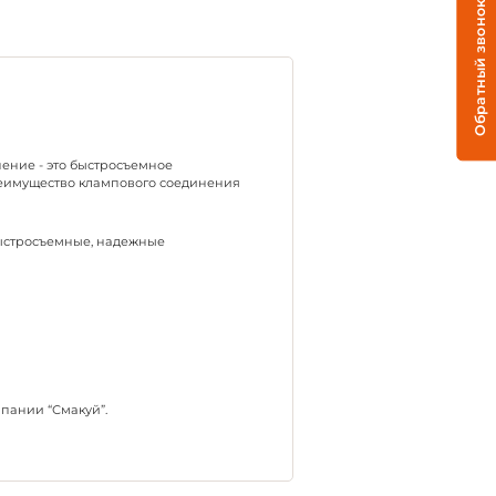
Обратный звонок
ение - это быстросъемное
реимущество клампового соединения
быстросъемные, надежные
пании “Смакуй”.