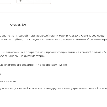
Отзывы (0)
овлено из пищевой нержавеющей стали марки AISI 304. Кламповое соедин
рных патрубков, прокладки и специального хомута с винтом. Основное п
ации самогонных аппаратов или прочих соединений на кламп 2 дюйма - 
офессиональные дистилляторы.
ю клампового соединения в сборе Вам нужно:
;
рочные швы.
дернизации вашей колоны,а также другие аксессуары можно на сайте ком