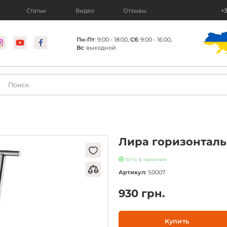
Статьи
Видео
Отзывы
+3
Пн-Пт
: 9:00 - 18:00,
Сб
: 9:00 - 16:00,
Вс
: выходной
Лира горизонтал
Есть в наличии
Артикул:
S0007
930 грн.
Купить