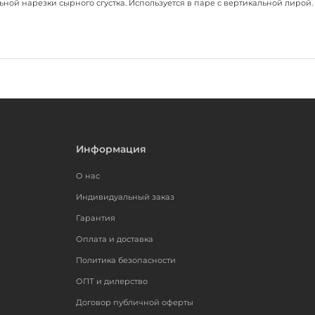
ой нарезки сырного сгустка. Используется в паре с вертикальной лирой. 
Информация
О нас
Индивидуальный заказ
Гарантия
Оплата и доставка
Политика безопасности
ОПТ и дилерство
Договор публичной оферты