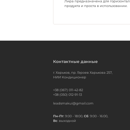
Лира предназначена для горизонтальн
продукта и проста в использовании.
Контактные данные
г. Харьков, пр. Героев Харькова 257,
НИИ Кондиционер
+38 (067) 011-42-82
+38 (050) 012-91-13
leadsmakui@gmail.com
Пн-Пт
: 9:00 - 18:00,
Сб
: 9:00 - 16:00,
Вс
: выходной