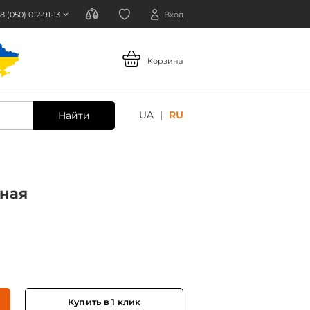
8 (050) 012-91-13
Вход
Корзина
UA
RU
Найти
ьная
Купить в 1 клик