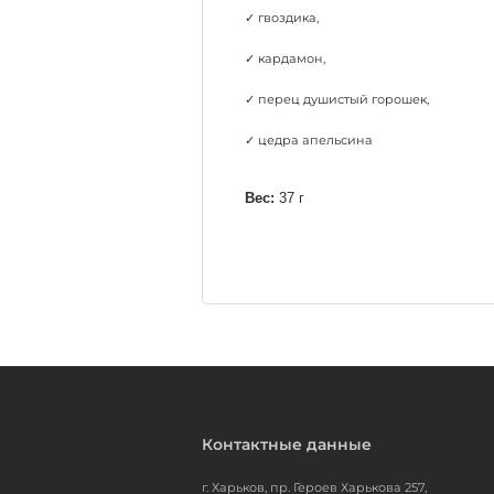
✓ гвоздика,
✓ кардамон,
✓ перец душистый горошек,
✓ цедра апельсина
Вес:
 37 г
Контактные данные
г. Харьков, пр. Героев Харькова 257,