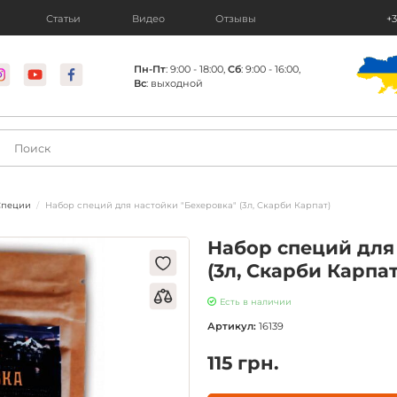
Статьи
Видео
Отзывы
+3
Пн-Пт
: 9:00 - 18:00,
Сб
: 9:00 - 16:00,
Вс
: выходной
Специи
Набор специй для настойки "Бехеровка" (3л, Cкарби Карпат)
Набор специй для
(3л, Cкарби Карпат
Есть в наличии
Артикул:
16139
115 грн.