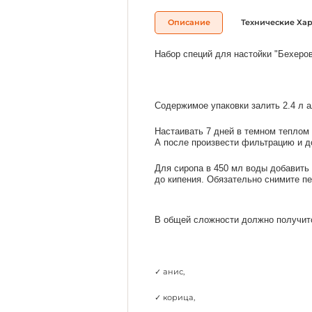
Описание
Технические Ха
Набор специй для настойки "Бехеровк
Содержимое упаковки залить 2.4 л а
Настаивать 7 дней в темном теплом 
А после произвести фильтрацию и д
Для сиропа в 450 мл воды добавить 
до кипения. Обязательно снимите пе
В общей сложности должно получитс
✓ анис,
✓ корица,