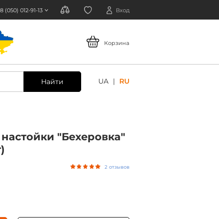
8 (050) 012-91-13
Вход
Корзина
UA
RU
Найти
 настойки "Бехеровка"
)
2 отзывов