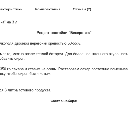
рактеристики
Комплектация
Отзывы (2)
а" на 3 л. 
Рецепт настойки "Бехеровка"
лкоголя двойной перегонки крепостью 50-55%.
месте, можно возле теплой батареи. Для более насыщенного вкуса наст
обавить сироп.
350 гр сахара и ставим на огонь. Растворяем сахар постоянно помешива
нку чтобы сироп был чистым. 
я 3 литра готового продукта.
Состав набора: