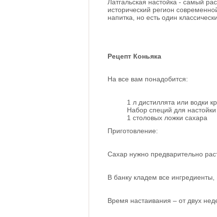
Латгальская настойка - самый ра
исторический регион современной
напитка, но есть один классическ
Рецепт Коньяка
На все вам понадобится:
1 л дистиллята или водки 
Набор специй для настойки
1 столовых ложки сахара
Приготовление:
Сахар нужно предварительно раст
В банку кладем все ингредиенты,
Время настаивания – от двух нед