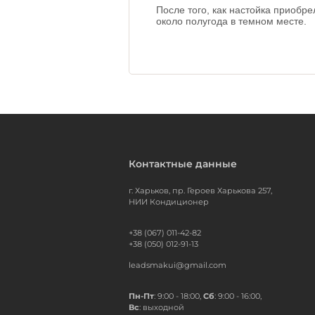
После того, как настойка приобр
около полугода в темном месте.
Контактные данные
г. Харьков, пр. Героев Харькова 257,
НИИ Кондиционер
+38 (067) 011-42-82
+38 (050) 012-91-13
leadsmakui@gmail.com
Пн-Пт
: 9:00 - 18:00,
Сб
: 9:00 - 16:00,
Вс
: выходной