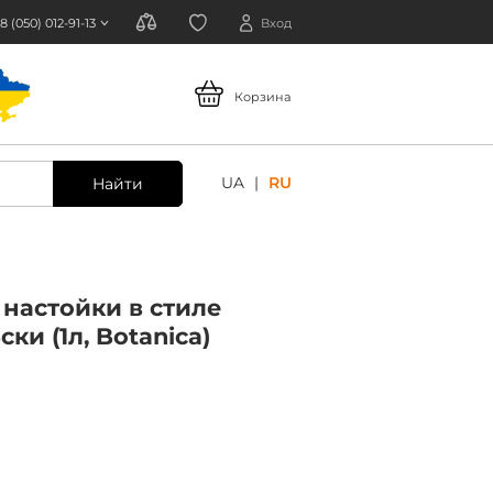
8 (050) 012-91-13
Вход
Корзина
UA
RU
Найти
 настойки в стиле
ки (1л, Botanica)