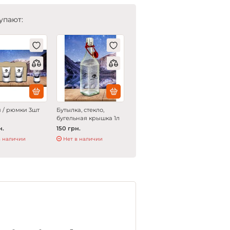
упают:
 / рюмки 3шт
Бутылка, стекло,
бугельная крышка 1л
н.
150 грн.
в наличии
Нет в наличии