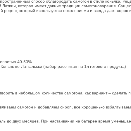
спространенный способ облагородить самогон в стиле коньяка. Реце
 Латвии, которая имеет давние традиции самогоноварения. Сущес
ий рецепт, который используется поколениями и всегда дает хороши
крепостью 40-50%
 Коньяк по-Латгальски
(набор рассчитан на 1л готового продукта)
ворить в небольшом количестве самогона, как вариант – сделать 
 вливаем самогон и добавляем сироп, все хорошенько взбалтываем
ель до двух месяцев. При настаивании на батарее время уменьшае