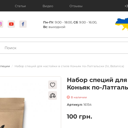
Статьи
Видео
Отзывы
+3
Пн-Пт
: 9:00 - 18:00,
Сб
: 9:00 - 16:00,
Вс
: выходной
Специи
Набор специй для настойки в стиле Коньяк по-Латгальски (1л, Botanica)
Набор специй для
Коньяк по-Латгальс
В наличии
Артикул:
16154
100 грн.